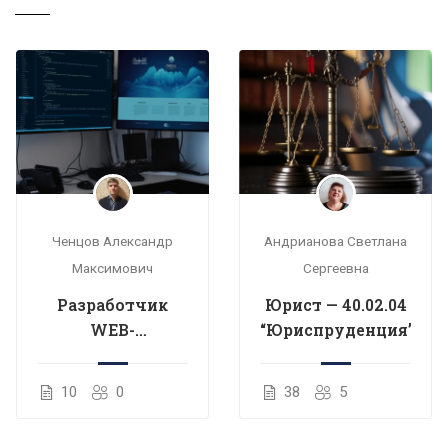
Ченцов Александр
Андрианова Светлана
Максимович
Сергеевна
Разработчик
Юрист — 40.02.04
WEB-
“Юриспруденция”
приложений —
09.02.09 «Веб-
10
0
38
5
разработка»