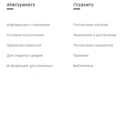
Абитуриенту
Студенту
Информация о техникуме
Расписание занятий
Условия поступления
Изменения в расписании
Приемная комиссия
Расписание экзаменов
Дни открытых дверей
Практика
Информация для законных
Библиотека
представителей
Электронная образовательная
среда
Психологическая поддержка
Трудоустройство
Студенческая жизнь
Спортивная жизнь