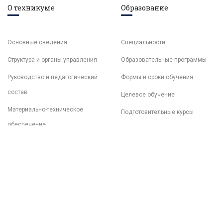
О техникуме
Образование
Основные сведения
Специальности
Структура и органы управления
Образовательные программы
Руководство и педагогический
Формы и сроки обучения
состав
Целевое обучение
Материально-техническое
Подготовительные курсы
обеспечение
Документы
Образовательные стандарты
Финансово-хозяйственная
деятельность
Платные образовательные