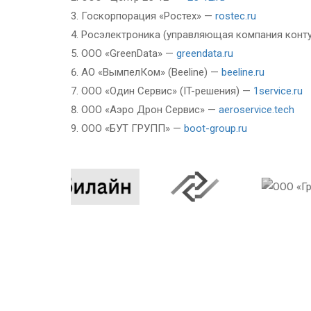
Госкорпорация «Ростех» —
rostec.ru
Росэлектроника (управляющая компания конт
ООО «GreenData» —
greendata.ru
АО «ВымпелКом» (Beeline) —
beeline.ru
ООО «Один Сервис» (IT-решения) —
1service.ru
ООО «Аэро Дрон Сервис» —
aeroservice.tech
ООО «БУТ ГРУПП» —
boot-group.ru