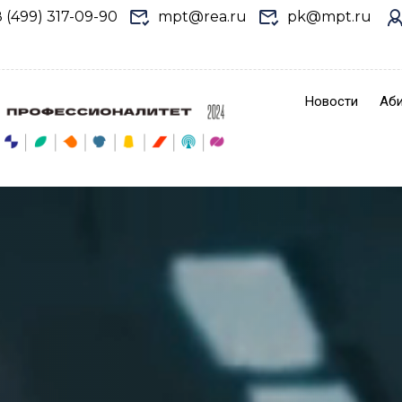
8 (499) 317-09-90
mpt@rea.ru
pk@mpt.ru
Новости
Аби