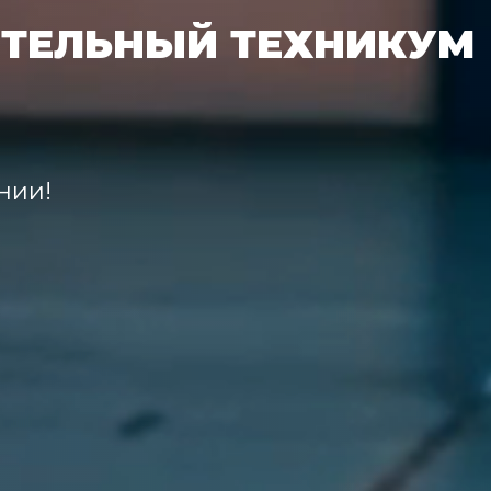
И
Т
Е
Л
Ь
Н
Ы
Й
Т
Е
Х
Н
И
К
У
М
нии!