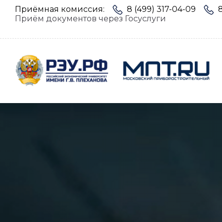
Приёмная комиссия:
8 (499) 317-04-09
Приём документов через Госуслуги