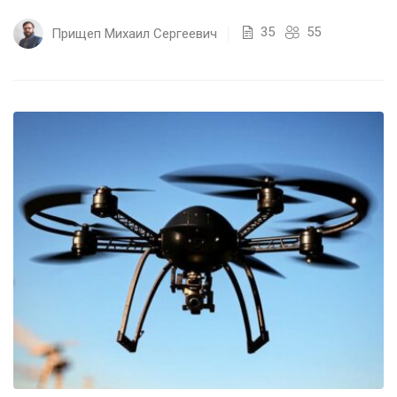
для тех, кто хочет стать “защитником”...
35
55
Прищеп Михаил Сергеевич