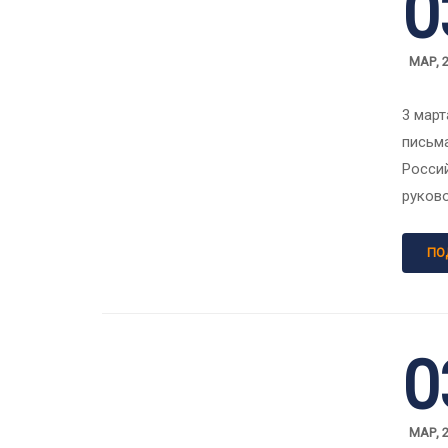
0
МАР, 
3 март
письма
Росси
руков
ПО
0
МАР, 