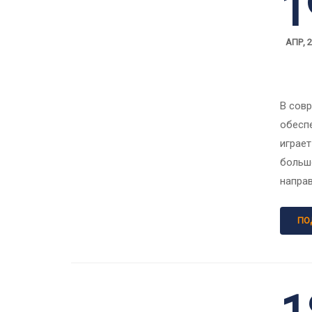
1
АПР, 
В сов
обесп
играе
больш
напра
ПО