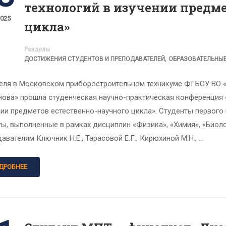
технологий в изучении предме
2025
цикла»
Разделы
,
ДОСТИЖЕНИЯ СТУДЕНТОВ И ПРЕПОДАВАТЕЛЕЙ
ОБРАЗОВАТЕЛЬНЫ
реля в Московском приборостроительном техникуме ФГБОУ ВО «Р
нова» прошла студенческая научно-практическая конференция
нии предметов естественно-научного цикла». Студенты первого
ы, выполненные в рамках дисциплин «Физика», «Химия», «Биол
авателям Ключник Н.Е., Тарасовой Е.Г., Кирюхиной М.Н., …
ДРОБНЕЕ