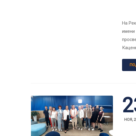
На Рек
имени
просв
Кацен
ПО
2
НОЯ, 