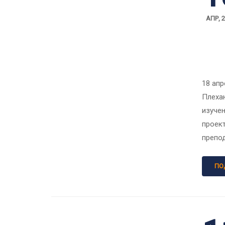
АПР, 
18 ап
Плеха
изуче
проект
препод
ПО