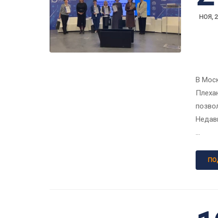
НОЯ, 
В Мос
Плеха
позвол
Недав
…
ПО