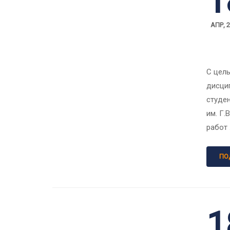
1
АПР, 
С цел
дисци
студе
им. Г.
работ
ПО
1