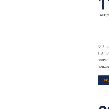
1
АПР, 
💡 Зна
Г.В. 
возмо
подхо
ПО