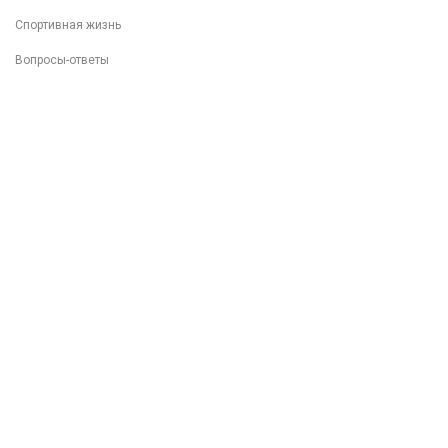
Спортивная жизнь
Вопросы-ответы
Внеучебная деятельность
Разговоры о важном
Популяризация ФП "Профессионалитет"
Фотоархив
8 (499) 317-04-09
8 (499) 317-09-90
mpt@rea.ru
pk@mpt.ru