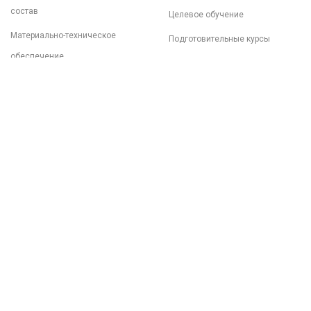
состав
Целевое обучение
Материально-техническое
Подготовительные курсы
обеспечение
Документы
Образовательные стандарты
Финансово-хозяйственная
деятельность
Платные образовательные
услуги
Меню столовой