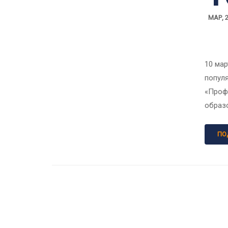
МАР, 
10 мар
попул
«Проф
образо
ПО