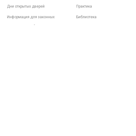
Дни открытых дверей
Практика
Информация для законных
Библиотека
представителей
Электронная образовательная
среда
Психологическая поддержка
Трудоустройство
Студенческая жизнь
Спортивная жизнь
Вопросы-ответы
8 (499) 317-04-09
8 (499) 317-09-90
mpt@rea.ru
pk@mpt.r