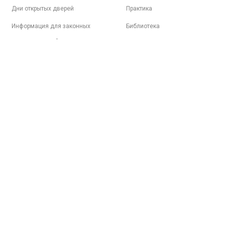
Дни открытых дверей
Практика
Информация для законных
Библиотека
представителей
Электронная образовательная
среда
Психологическая поддержка
Трудоустройство
Студенческая жизнь
Спортивная жизнь
Вопросы-ответы
8 (499) 317-04-09
8 (499) 317-09-90
mpt@rea.ru
pk@mpt.r