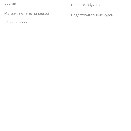
состав
Целевое обучение
Материально-техническое
Подготовительные курсы
обеспечение
Документы
Образовательные стандарты
Финансово-хозяйственная
деятельность
Платные образовательные
услуги
Меню столовой