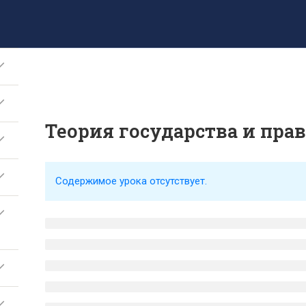
8 (499) 317-09-90
mpt@rea.ru
pk@mpt.ru
6
Новости
Аби
Теория государства и прав
Содержимое урока отсутствует.