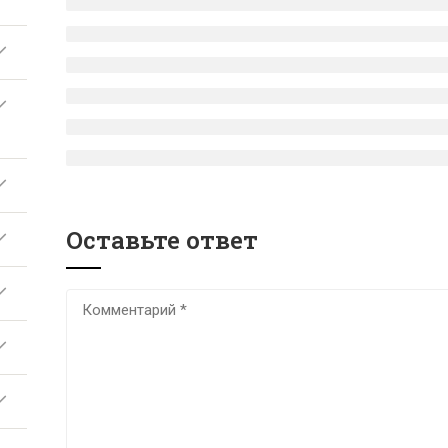
Абитуриенту
Студенту
Информация о техникуме
Расписание занятий
Условия поступления
Изменения в расписании
Приемная комиссия
Расписание экзаменов
Дни открытых дверей
Практика
Оставьте ответ
Информация для законных
Библиотека
представителей
Электронная образовательная
среда
Психологическая поддержка
Трудоустройство
Студенческая жизнь