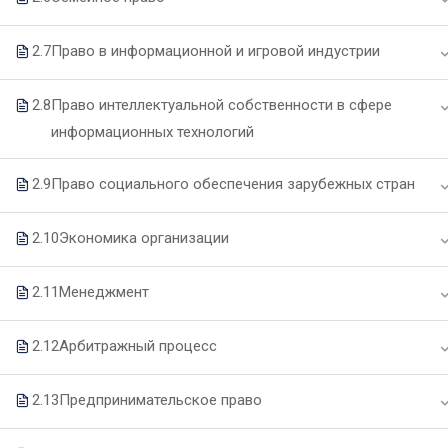
2.7
Право в информационной и игровой индустрии
О техникуме
Образование
2.8
Право интеллектуальной собственности в сфере
Основные сведения
Специальности
информационных технологий
Структура и органы управления
Образовательные программы
2.9
Право социального обеспечения зарубежных стран
Руководство и педагогический
Формы и сроки обучения
состав
Целевое обучение
2.10
Экономика организации
Материально-техническое
Подготовительные курсы
обеспечение
2.11
Менеджмент
Документы
2.12
Арбитражный процесс
Образовательные стандарты
Финансово-хозяйственная
2.13
Предпринимательское право
деятельность