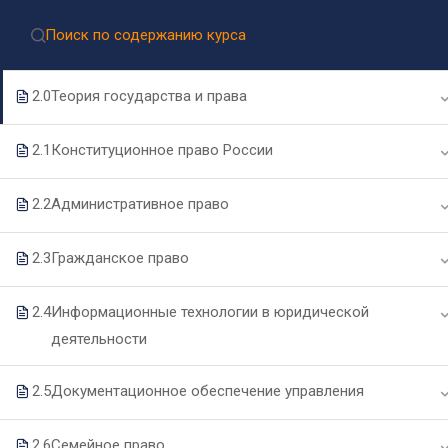
Приёмная комиссия:
8 (499) 317-04-09
Приём документов через Госуслуги
1
ОБЩЕПРОФЕССИОНАЛЬНЫЙ ЦИКЛ
2.0
Теория государства и права
2.1
Конституционное право России
2.2
Административное право
2.3
Гражданское право
Подпишитесь на нашу
рассылку новостей
2.4
Информационные технологии в юридической
деятельности
2.5
Документационное обеспечение управления
2.6
Семейное право