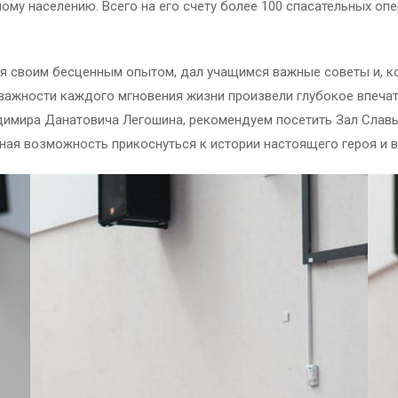
у населению. Всего на его счету более 100 спасательных опера
я своим бесценным опытом, дал учащимся важные советы и, ко
важности каждого мгновения жизни произвели глубокое впечатл
адимира Данатовича Легошина, рекомендуем посетить Зал Слав
ьная возможность прикоснуться к истории настоящего героя и 