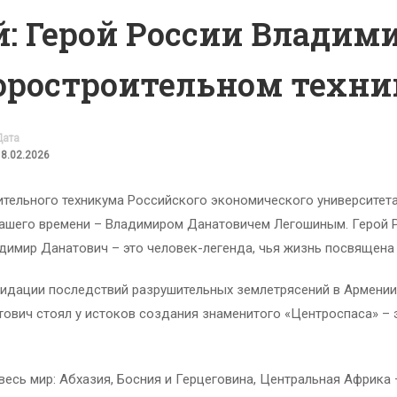
й: Герой России Владим
оростроительном техн
Дата
18.02.2026
ельного техникума Российского экономического университета 
нашего времени – Владимиром Данатовичем Легошиным. Герой 
димир Данатович – это человек-легенда, чья жизнь посвящена 
видации последствий разрушительных землетрясений в Армении, 
ович стоял у истоков создания знаменитого «Центроспаса» – 
есь мир: Абхазия, Босния и Герцеговина, Центральная Африка 