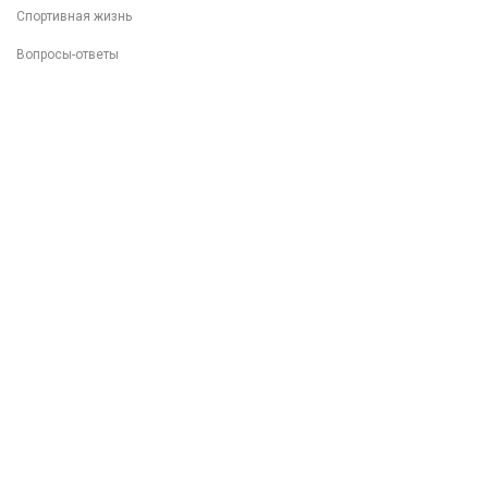
Спортивная жизнь
Вопросы-ответы
Внеучебная деятельность
Разговоры о важном
Популяризация ФП "Профессионалитет"
Фотоархив
8 (499) 317-04-09
8 (499) 317-09-90
mpt@rea.ru
pk@mpt.ru