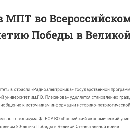
в МПТ во Всероссийском
етию Победы в Великой
тет» в отрасли «Радиоэлектроника» государственной програм
й университет им.Г.В. Плеханова» уделяется становлению гра
приобщение к источникам информации историко-патриотической
льного техникума ФГБОУ ВО «Российский экономический универ
ященном 80-летию Победы в Великой Отечественной войне.