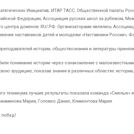
ратегических Инициатив, ИТАР ТАСС, Общественной палаты Ро
сийской Федерации, Ассоциации русских школ за рубежом, Ме
го центра доменов .RU/.РФ. Организаторами являлись Ассоциа
ижение наставников детей и молодежи «Наставники России», 
преподавателей истории, обществознания и литературы принял
убили понимание истории через ознакомление с малоизвестным
вою эрудицию, показав знания в различных областях: истории, 
о техникума лучшие результаты показала команда «Смелые» и
ениаминова Мария, Головко Данил, Климонтова Мария.
 побед!