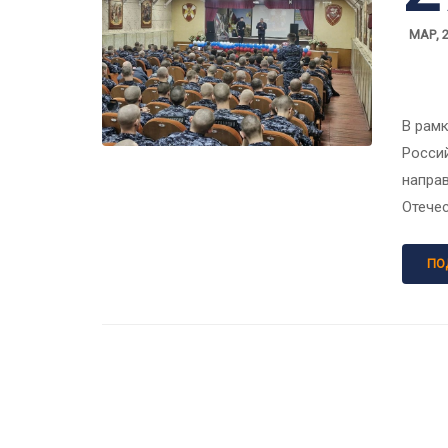
МАР, 
В рам
Россий
направ
Отечес
ПО