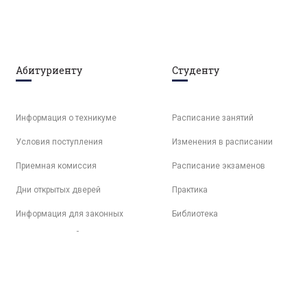
Абитуриенту
Студенту
Информация о техникуме
Расписание занятий
Условия поступления
Изменения в расписании
Приемная комиссия
Расписание экзаменов
Дни открытых дверей
Практика
Информация для законных
Библиотека
представителей
Электронная образовательная
среда
Психологическая поддержка
Трудоустройство