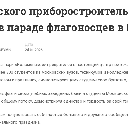
кого приборостроител
в параде флагоносцев в
Дата
ФОРУМЫ
24.01.2026
та, парк «Коломенское» превратился в настоящий центр притя
ее 300 студентов из московских вузов, техникумов и колледже
гом к празднику, символизирующему студенческое братство, 
х флаги своих учебных заведений, были и студенты Московског
 общему потоку, демонстрируя единство и гордость за свой те
нтам почувствовать себя частью большого и дружного сообщес
нального праздника.