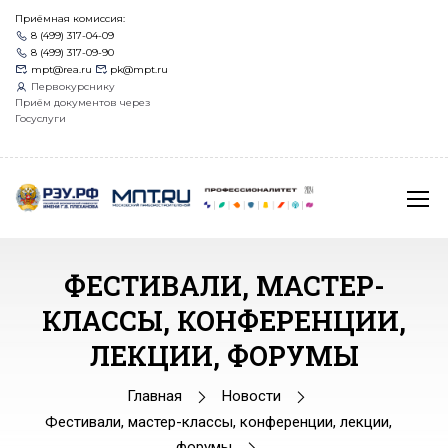
Приёмная комиссия:
8 (499) 317-04-09
8 (499) 317-09-90
mpt@rea.ru
pk@mpt.ru
Первокурснику
Приём документов через
Госуслуги
ФЕСТИВАЛИ, МАСТЕР-
КЛАССЫ, КОНФЕРЕНЦИИ,
ЛЕКЦИИ, ФОРУМЫ
Главная
Новости
Фестивали, мастер-классы, конференции, лекции,
форумы