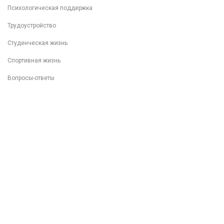
Психологическая поддержка
Трудоустройство
Студенческая жизнь
Спортивная жизнь
Вопросы-ответы
Внеучебная деятельность
Разговоры о важном
Популяризация ФП "Профессионалитет"
Фотоархив