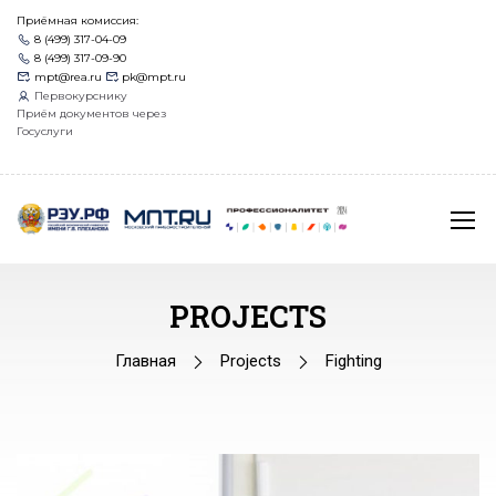
Приёмная комиссия:
8 (499) 317-04-09
8 (499) 317-09-90
mpt@rea.ru
pk@mpt.ru
Первокурснику
Приём документов через
Госуслуги
PROJECTS
Главная
Projects
Fighting