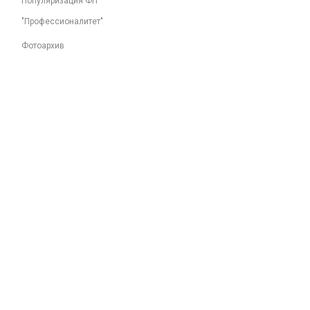
Популяризация ФП
"Профессионалитет"
Фотоархив