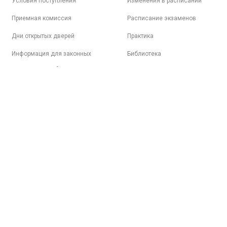
Условия поступления
Изменения в расписании
Приемная комиссия
Расписание экзаменов
Дни открытых дверей
Практика
Информация для законных
Библиотека
представителей
Электронная образовательная
среда
Психологическая поддержка
Трудоустройство
Студенческая жизнь
Спортивная жизнь
Вопросы-ответы