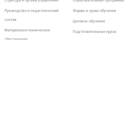
Структура и органы управления
Образовательные программы
Руководство и педагогический
Формы и сроки обучения
состав
Целевое обучение
Материально-техническое
Подготовительные курсы
обеспечение
Документы
Образовательные стандарты
Финансово-хозяйственная
деятельность
Платные образовательные
услуги
Меню столовой