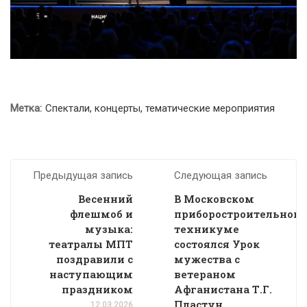
Метка:
Спектали, концерты, тематические мероприятия
Предыдущая запись
Следующая запись
Весенний
В Московском
флешмоб и
приборостроительном
музыка:
техникуме
театралы МПТ
состоялся Урок
поздравили с
мужества с
наступающим
ветераном
праздником
Афганистана Т.Г.
Пластун
12.03.2026