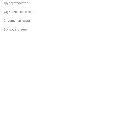
Трудоустройство
Студенческая жизнь
Спортивная жизнь
Вопросы-ответы
Внеучебная деятельность
Разговоры о важном
Популяризация ФП "Профессионалитет"
Фотоархив