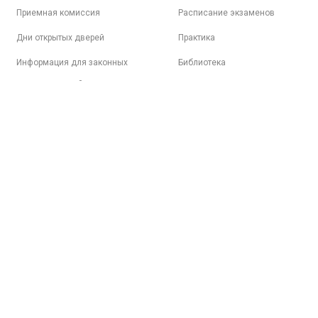
Приемная комиссия
Расписание экзаменов
Дни открытых дверей
Практика
Информация для законных
Библиотека
представителей
Электронная образовательная
среда
Психологическая поддержка
Трудоустройство
Студенческая жизнь
Спортивная жизнь
Вопросы-ответы