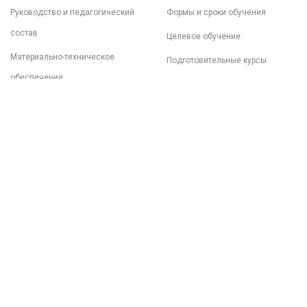
Руководство и педагогический
Формы и сроки обучения
состав
Целевое обучение
Материально-техническое
Подготовительные курсы
обеспечение
Документы
Образовательные стандарты
Финансово-хозяйственная
деятельность
Платные образовательные
услуги
Меню столовой