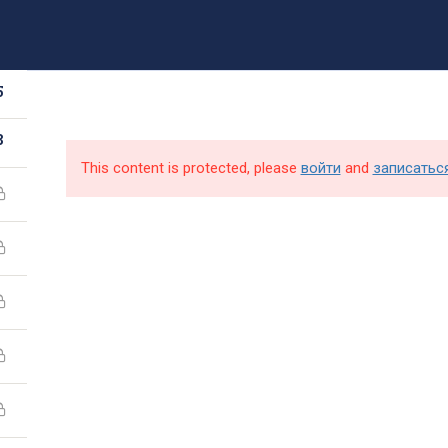
8 (499) 317-09-90
mpt@rea.ru
pk@mpt.ru
5
Новости
Аби
8
This content is protected, please
войти
and
записатьс