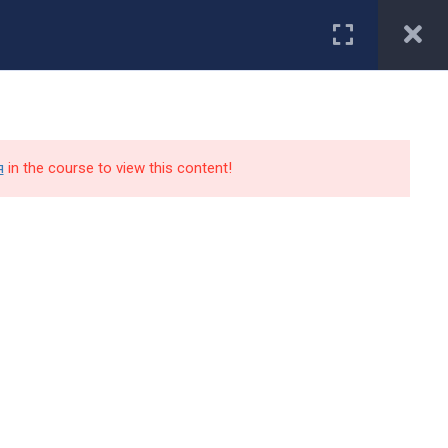
Первокурснику
туриенту
Студенту
Специальности
Работодатели
я
in the course to view this content!
Контакты