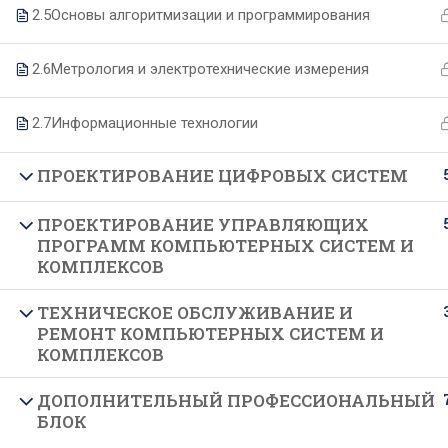
2.5
Основы алгоритмизации и программирования
О техникуме
Образование
2.6
Метрология и электротехнические измерения
2.7
Информационные технологии
Основные сведения
Специальности
Структура и органы управления
Образовательные программы
ПРОЕКТИРОВАНИЕ ЦИФРОВЫХ СИСТЕМ
Руководство и педагогический
Формы и сроки обучения
ПРОЕКТИРОВАНИЕ УПРАВЛЯЮЩИХ
состав
Целевое обучение
ПРОГРАММ КОМПЬЮТЕРНЫХ СИСТЕМ И
Материально-техническое
КОМПЛЕКСОВ
Подготовительные курсы
обеспечение
ТЕХНИЧЕСКОЕ ОБСЛУЖИВАНИЕ И
Документы
РЕМОНТ КОМПЬЮТЕРНЫХ СИСТЕМ И
КОМПЛЕКСОВ
Образовательные стандарты
Финансово-хозяйственная
ДОПОЛНИТЕЛЬНЫЙ ПРОФЕССИОНАЛЬНЫЙ
БЛОК
деятельность