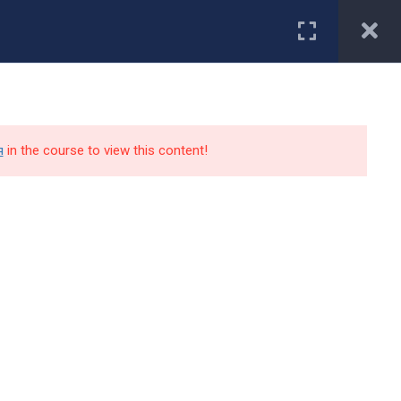
Первокурснику
туриенту
Студенту
Специальности
Работодатели
я
in the course to view this content!
Контакты