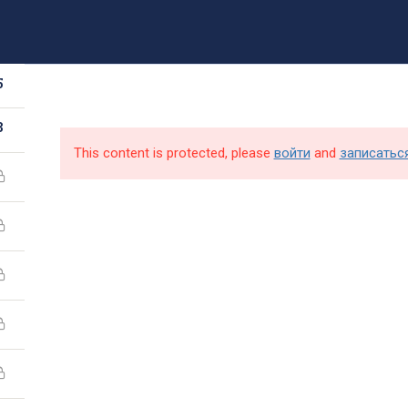
8 (499) 317-09-90
mpt@rea.ru
pk@mpt.ru
5
Новости
Аби
8
This content is protected, please
войти
and
записатьс