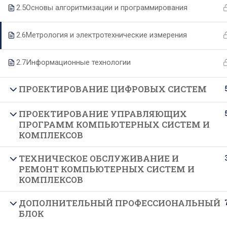
2.5
Основы алгоритмизации и программирования
О техникуме
Образование
2.6
Метрология и электротехнические измерения
2.7
Информационные технологии
Основные сведения
Специальности
Структура и органы управления
Образовательные программы
ПРОЕКТИРОВАНИЕ ЦИФРОВЫХ СИСТЕМ
Руководство и педагогический
Формы и сроки обучения
ПРОЕКТИРОВАНИЕ УПРАВЛЯЮЩИХ
состав
Целевое обучение
ПРОГРАММ КОМПЬЮТЕРНЫХ СИСТЕМ И
Материально-техническое
КОМПЛЕКСОВ
Подготовительные курсы
обеспечение
ТЕХНИЧЕСКОЕ ОБСЛУЖИВАНИЕ И
Документы
РЕМОНТ КОМПЬЮТЕРНЫХ СИСТЕМ И
КОМПЛЕКСОВ
Образовательные стандарты
Финансово-хозяйственная
ДОПОЛНИТЕЛЬНЫЙ ПРОФЕССИОНАЛЬНЫЙ
БЛОК
деятельность