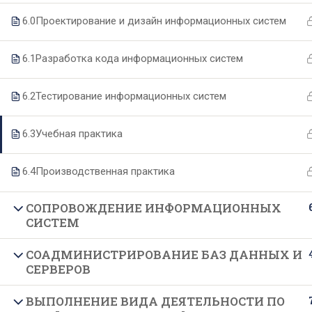
6.0
Проектирование и дизайн информационных систем
О техникуме
Образование
6.1
Разработка кода информационных систем
Основные сведения
Специальности
6.2
Тестирование информационных систем
Структура и органы управления
Образовательные программы
6.3
Учебная практика
Руководство и педагогический
Формы и сроки обучения
состав
Целевое обучение
6.4
Производственная практика
Материально-техническое
Подготовительные курсы
обеспечение
СОПРОВОЖДЕНИЕ ИНФОРМАЦИОННЫХ
СИСТЕМ
Документы
Образовательные стандарты
СОАДМИНИСТРИРОВАНИЕ БАЗ ДАННЫХ И
СЕРВЕРОВ
Финансово-хозяйственная
деятельность
ВЫПОЛНЕНИЕ ВИДА ДЕЯТЕЛЬНОСТИ ПО