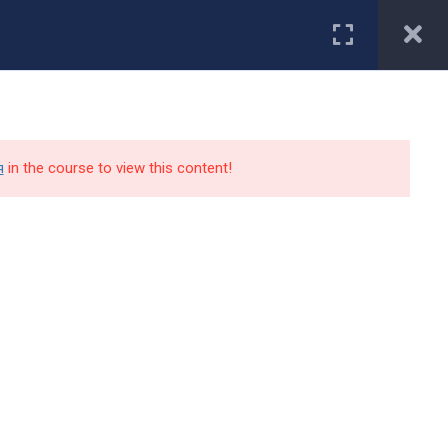
Первокурснику
туриенту
Студенту
Специальности
Работодатели
я
in the course to view this content!
Контакты