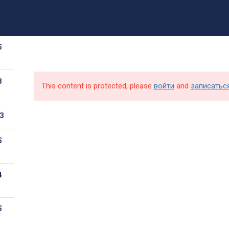
8 (499) 317-09-90
mpt@rea.ru
pk@mpt.ru
5
Новости
Аби
3
This content is protected, please
войти
and
записатьс
3
5
4
5