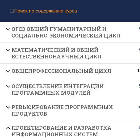
Приёмная комиссия:
8 (499) 317-04-09
Приём документов через Госуслуги
ОГСЭ.ОБЩИЙ ГУМАНИТАРНЫЙ И
СОЦИАЛЬНО-ЭКОНОМИЧЕСКИЙ ЦИКЛ
МАТЕМАТИЧЕСКИЙ И ОБЩИЙ
ЕСТЕСТВЕННОНАУЧНЫЙ ЦИКЛ
1
ОБЩЕПРОФЕССИОНАЛЬНЫЙ ЦИКЛ
ОСУЩЕСТВЛЕНИЕ ИНТЕГРАЦИИ
Подпишитесь на нашу
ПРОГРАММНЫХ МОДУЛЕЙ
рассылку новостей
РЕВЬЮИРОВАНИЕ ПРОГРАММНЫХ
ПРОДУКТОВ
ПРОЕКТИРОВАНИЕ И РАЗРАБОТКА
ИНФОРМАЦИОННЫХ СИСТЕМ