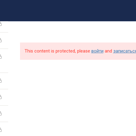
8 (499) 317-09-90
mpt@rea.ru
pk@mpt.ru
Новости
Аби
This content is protected, please
войти
and
записатьс