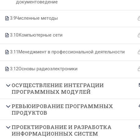
документоведение
О техникуме
Образование
3.9
Численные методы
3.10
Компьютерные сети
Основные сведения
Специальности
Структура и органы управления
Образовательные программы
3.11
Менеджмент в профессиональной деятельности
Руководство и педагогический
Формы и сроки обучения
3.12
Основы радиоэлектроники
состав
Целевое обучение
Материально-техническое
Подготовительные курсы
ОСУЩЕСТВЛЕНИЕ ИНТЕГРАЦИИ
обеспечение
ПРОГРАММНЫХ МОДУЛЕЙ
Документы
РЕВЬЮИРОВАНИЕ ПРОГРАММНЫХ
ПРОДУКТОВ
Образовательные стандарты
Финансово-хозяйственная
ПРОЕКТИРОВАНИЕ И РАЗРАБОТКА
деятельность
ИНФОРМАЦИОННЫХ СИСТЕМ