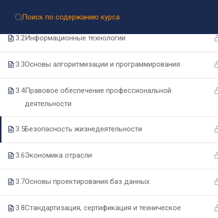
Приёмная комиссия:
8 (499) 317-04-09
3.1
Архитектура аппаратных средств
Приём документов через Госуслуги
3.2
Информационные технологии
3.3
Основы алгоритмизации и программирования
3.4
Правовое обеспечение профессиональной
деятельности
3.5
Безопасность жизнедеятельности
Подпишитесь на нашу
рассылку новостей
3.6
Экономика отрасли
3.7
Основы проектирования баз данных
3.8
Стандартизация, сертификация и техническое