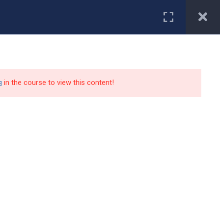
Первокурснику
туриенту
Студенту
Специальности
Работодатели
я
in the course to view this content!
Контакты