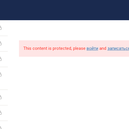
8 (499) 317-09-90
mpt@rea.ru
pk@mpt.ru
Новости
Аби
This content is protected, please
войти
and
записатьс