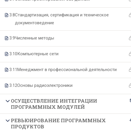
3.8
Стандартизация, сертификация и техническое
О техникуме
Образование
документоведение
Основные сведения
Специальности
3.9
Численные методы
Структура и органы управления
Образовательные программы
3.10
Компьютерные сети
Руководство и педагогический
Формы и сроки обучения
состав
Целевое обучение
3.11
Менеджмент в профессиональной деятельности
Материально-техническое
Подготовительные курсы
обеспечение
3.12
Основы радиоэлектроники
Документы
ОСУЩЕСТВЛЕНИЕ ИНТЕГРАЦИИ
Образовательные стандарты
ПРОГРАММНЫХ МОДУЛЕЙ
Финансово-хозяйственная
РЕВЬЮИРОВАНИЕ ПРОГРАММНЫХ
деятельность
ПРОДУКТОВ