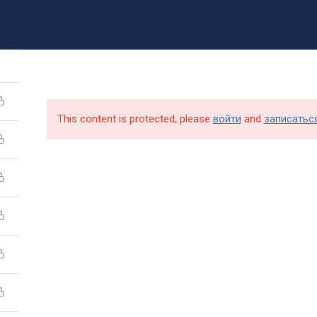
8 (499) 317-09-90
mpt@rea.ru
pk@mpt.ru
Новости
Аби
This content is protected, please
войти
and
записатьс