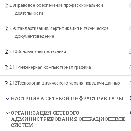
2.8
Правовое обеспечение профессиональной
деятельности
О техникуме
Образование
2.9
Стандартизация, сертификация и техническое
документоведение
Основные сведения
Специальности
Структура и органы управления
Образовательные программы
2.10
Основы электротехники
Руководство и педагогический
Формы и сроки обучения
состав
2.11
Инженерная компьютерная графика
Целевое обучение
Материально-техническое
Подготовительные курсы
2.12
Технологии физического уровня передачи данных
обеспечение
Документы
НАСТРОЙКА СЕТЕВОЙ ИНФРАСТРУКТУРЫ
Образовательные стандарты
ОРГАНИЗАЦИЯ СЕТЕВОГО
Финансово-хозяйственная
АДМИНИСТРИРОВАНИЯ ОПЕРАЦИОННЫХ
деятельность
СИСТЕМ