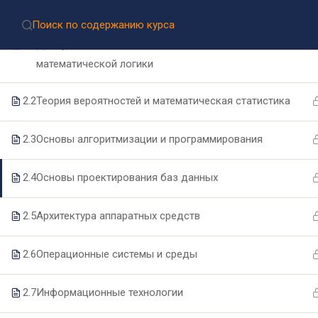
2.0
Элементы высшей математики
Приёмная комиссия:
8 (499) 317-04-09
Приём документов через Госуслуги
2.1
Дискретная математика с элементами
математической логики
2.2
Теория вероятностей и математическая статистика
2.3
Основы алгоритмизации и программирования
2.4
Основы проектирования баз данных
Подпишитесь на нашу
2.5
Архитектура аппаратных средств
рассылку новостей
2.6
Операционные системы и среды
2.7
Информационные технологии