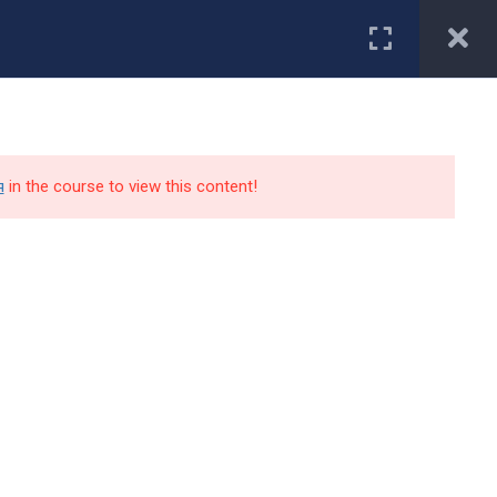
Первокурснику
туриенту
Студенту
Специальности
Работодатели
я
in the course to view this content!
Контакты