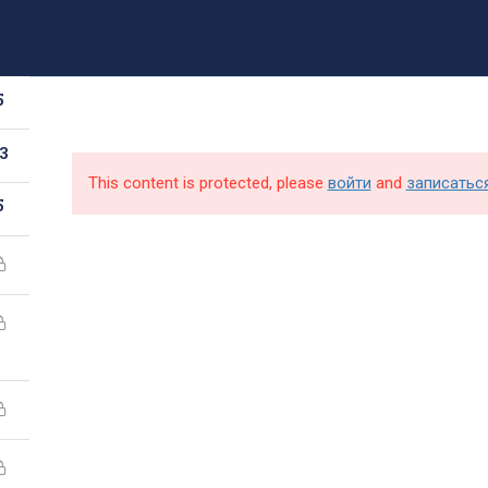
8 (499) 317-09-90
mpt@rea.ru
pk@mpt.ru
5
Новости
Аби
3
This content is protected, please
войти
and
записатьс
5