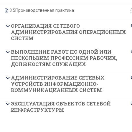
3.5
Производственная практика
О техникуме
Образование
ОРГАНИЗАЦИЯ СЕТЕВОГО
АДМИНИСТРИРОВАНИЯ ОПЕРАЦИОННЫХ
Основные сведения
Специальности
СИСТЕМ
Структура и органы управления
Образовательные программы
ВЫПОЛНЕНИЕ РАБОТ ПО ОДНОЙ ИЛИ
НЕСКОЛЬКИМ ПРОФЕССИЯМ РАБОЧИХ,
Руководство и педагогический
Формы и сроки обучения
ДОЛЖНОСТЯМ СЛУЖАЩИХ
состав
Целевое обучение
Материально-техническое
АДМИНИСТРИРОВАНИЕ СЕТЕВЫХ
Подготовительные курсы
УСТРОЙСТВ ИНФОРМАЦИОННО-
обеспечение
КОММУНИКАЦИАННЫХ СИСТЕМ
Документы
ЭКСПЛУАТАЦИЯ ОБЪЕКТОВ СЕТЕВОЙ
Образовательные стандарты
ИНФРАСТРУКТУРЫ
Финансово-хозяйственная
деятельность