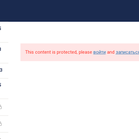
8 (499) 317-09-90
mpt@rea.ru
pk@mpt.ru
5
Новости
Аби
3
This content is protected, please
войти
and
записатьс
3
5