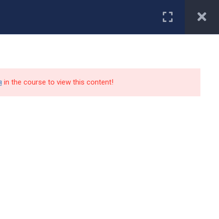
Первокурснику
туриенту
Студенту
Специальности
Работодатели
я
in the course to view this content!
Контакты