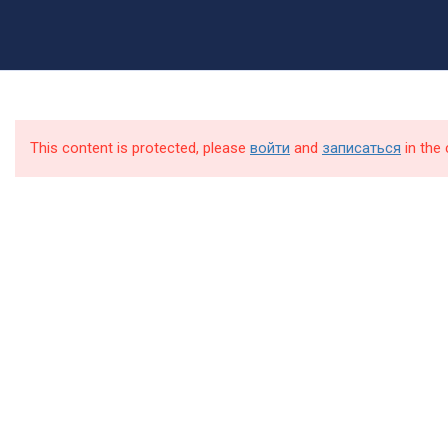
Приёмная комиссия:
8 (499) 317-04-09
8 (499) 317-09-90
mpt@rea.ru
pk@mpt.ru
Первокурснику
5
ОГСЭ.ОБЩИЙ
Приём документов через
ГУМАНИТАРНЫЙ И
Госуслуги
СОЦИАЛЬНО-
This content is protected, please
войти
and
записаться
in the 
ЭКОНОМИЧЕСКИЙ
ЦИКЛ
3
МАТЕМАТИЧЕСКИЙ И
ОБЩИЙ
ЕСТЕСТВЕННОНАУЧНЫЙ
ЦИКЛ
Подпишитесь на нашу рассылку
12
ОБЩЕПРОФЕССИОНАЛЬНЫЙ
новостей
ЦИКЛ
7
РАЗРАБОТКА МОДУЛЕЙ
ПРОГРАММНОГО
ОБЕСПЕЧЕНИЯ ДЛЯ