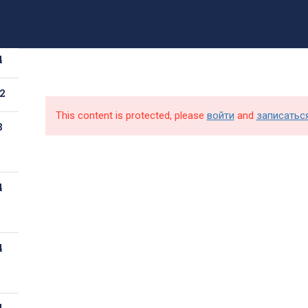
8 (499) 317-09-90
mpt@rea.ru
pk@mpt.ru
4
Новости
Аби
2
This content is protected, please
войти
and
записатьс
3
4
4
4