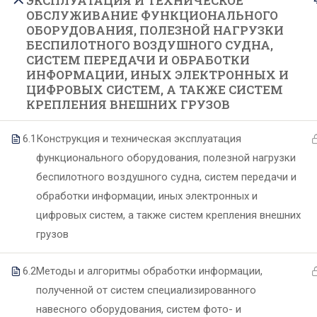
ЭКСПЛУАТАЦИЯ И ТЕХНИЧЕСКОЕ
ОБСЛУЖИВАНИЕ ФУНКЦИОНАЛЬНОГО
ОБОРУДОВАНИЯ, ПОЛЕЗНОЙ НАГРУЗКИ
О техникуме
Образование
БЕСПИЛОТНОГО ВОЗДУШНОГО СУДНА,
СИСТЕМ ПЕРЕДАЧИ И ОБРАБОТКИ
ИНФОРМАЦИИ, ИНЫХ ЭЛЕКТРОННЫХ И
ЦИФРОВЫХ СИСТЕМ, А ТАКЖЕ СИСТЕМ
Основные сведения
Специальности
КРЕПЛЕНИЯ ВНЕШНИХ ГРУЗОВ
Структура и органы управления
Образовательные программы
Руководство и педагогический
6.1
Конструкция и техническая эксплуатация
Формы и сроки обучения
функционального оборудования, полезной нагрузки
состав
Целевое обучение
беспилотного воздушного судна, систем передачи и
Материально-техническое
Подготовительные курсы
обработки информации, иных электронных и
обеспечение
цифровых систем, а также систем крепления внешних
Документы
грузов
Образовательные стандарты
6.2
Методы и алгоритмы обработки информации,
Финансово-хозяйственная
полученной от систем специализированного
деятельность
навесного оборудования, систем фото- и