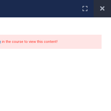
Первокурснику
туриенту
Студенту
Специальности
Работодатели
я
in the course to view this content!
Контакты