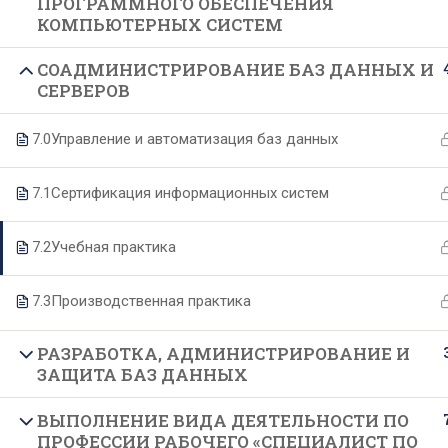
ПРОГРАММНОГО ОБЕСПЕЧЕНИЯ
КОМПЬЮТЕРНЫХ СИСТЕМ
О техникуме
Образование
СОАДМИНИСТРИРОВАНИЕ БАЗ ДАННЫХ И
СЕРВЕРОВ
Основные сведения
Специальности
7.0
Управление и автоматизация баз данных
Структура и органы управления
Образовательные программы
7.1
Сертификация информационных систем
Руководство и педагогический
Формы и сроки обучения
состав
Целевое обучение
7.2
Учебная практика
Материально-техническое
Подготовительные курсы
обеспечение
7.3
Производственная практика
Документы
РАЗРАБОТКА, АДМИНИСТРИРОВАНИЕ И
Образовательные стандарты
ЗАЩИТА БАЗ ДАННЫХ
Финансово-хозяйственная
ВЫПОЛНЕНИЕ ВИДА ДЕЯТЕЛЬНОСТИ ПО
деятельность
ПРОФЕССИИ РАБОЧЕГО «СПЕЦИАЛИСТ ПО