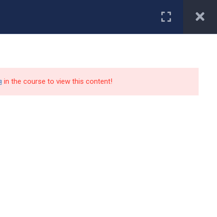
Первокурснику
туриенту
Студенту
Специальности
Работодатели
я
in the course to view this content!
Контакты