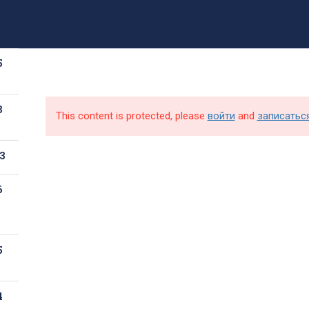
8 (499) 317-09-90
mpt@rea.ru
pk@mpt.ru
5
Новости
Аби
3
This content is protected, please
войти
and
записатьс
3
6
5
4