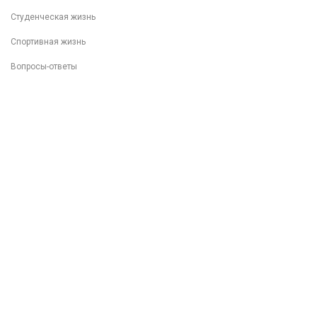
Студенческая жизнь
Спортивная жизнь
Вопросы-ответы
Внеучебная деятельность
Разговоры о важном
Популяризация ФП "Профессионалитет"
Фотоархив