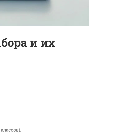
бора и их
классов).