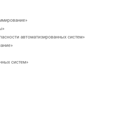
аммирование»
ы»
пасности автоматизированных систем»
вание»
нных систем»