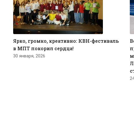
Ярко, громко, креативно: КВН-фестиваль
В
в МПТ покорил сердца!
п
м
30 января, 2026
Л
с
2